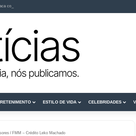
ca como referência em terapia capilar e saúde do couro cabeludo
RETENIMENTO
ESTILO DE VIDA
CELEBRIDADES
V
sores
/
FMM – Crédito Leko Machado