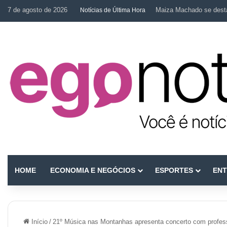
7 de agosto de 2026
Maiza Machado se desta
Notícias de Última Hora
HOME
ECONOMIA E NEGÓCIOS
ESPORTES
ENT
Início
/
21º Música nas Montanhas apresenta concerto com profes