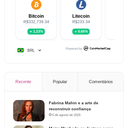
Bitcoin
Litecoin
XR
R$332,739.34
R$233.34
R$5
1.23%
0.66%
-1.
Powered by
Recente
Popular
Comentários
Fabrina Mahin e a arte de
reconstruir confiança
6 de agosto de 2026