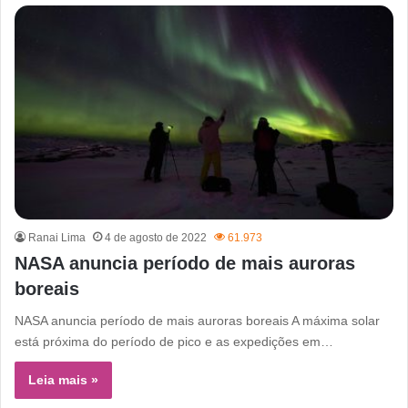
Ranai Lima
4 de agosto de 2022
61.973
NASA anuncia período de mais auroras
boreais
NASA anuncia período de mais auroras boreais A máxima solar
está próxima do período de pico e as expedições em…
Leia mais »