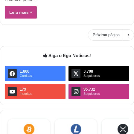
Leia mais »
Próxima página
Siga o Ego Notícias!
1.800
3.708
Curtidas
Seguidores
179
95.732
Inscritos
Seguidores