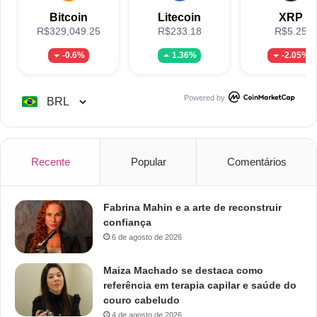
Bitcoin
Litecoin
XRP
R$329,049.25
R$233.18
R$5.25
-0.6%
1.36%
-2.05%
Powered by
Recente
Popular
Comentários
Fabrina Mahin e a arte de reconstruir
confiança
6 de agosto de 2026
Maiza Machado se destaca como
referência em terapia capilar e saúde do
couro cabeludo
4 de agosto de 2026