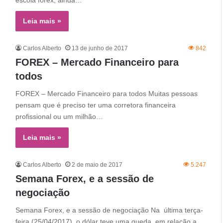
escola forex, ainda…
Leia mais »
Carlos Alberto
13 de junho de 2017
842
FOREX – Mercado Financeiro para
todos
FOREX – Mercado Financeiro para todos Muitas pessoas
pensam que é preciso ter uma corretora financeira
profissional ou um milhão…
Leia mais »
Carlos Alberto
2 de maio de 2017
5.247
Semana Forex, e a sessão de
negociação
Semana Forex, e a sessão de negociação Na última terça-
feira (25/04/2017), o dólar teve uma queda em relação a