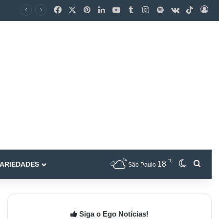
℃
18
ARIEDADES
São Paulo
Siga o Ego Notícias!