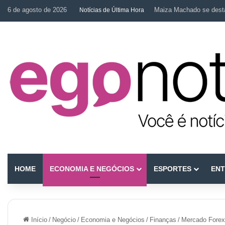
6 de agosto de 2026
Dra. Camila Capobianco 
Notícias de Última Hora
HOME
ECONOMIA E NEGÓCIOS
ESPORTES
ENT
Início
/
Negócio
/
Economia e Negócios
/
Finanças
/
Mercado Forex