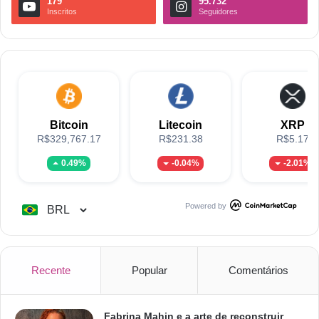
179
95.732
Inscritos
Seguidores
Bitcoin
Litecoin
XRP
R$329,767.17
R$231.38
R$5.17
0.49%
-0.04%
-2.01%
Powered by
Recente
Popular
Comentários
Fabrina Mahin e a arte de reconstruir