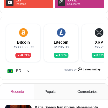
179
95.732
Inscritos
Seguidores
Bitcoin
Litecoin
XRP
R$330,886.72
R$235.08
R$5.28
-0.09%
1.35%
0.02%
Powered by
Recente
Popular
Comentários
Kátia Soares transforma planejamento