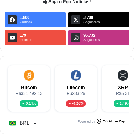
Siga o Ego Notícias!
1.800
3.708
Curtidas
Seguidores
179
95.732
Inscritos
Seguidores
Bitcoin
Litecoin
XRP
R$331,492.13
R$233.26
R$5.31
0.14%
-0.26%
1.49%
Powered by