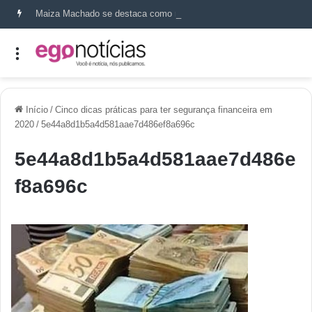
Maiza Machado se destaca como referência em terapia capilar e saúde do couro cabeludo
Início
/
Cinco dicas práticas para ter segurança financeira em
2020
/
5e44a8d1b5a4d581aae7d486ef8a696c
5e44a8d1b5a4d581aae7d486e
f8a696c