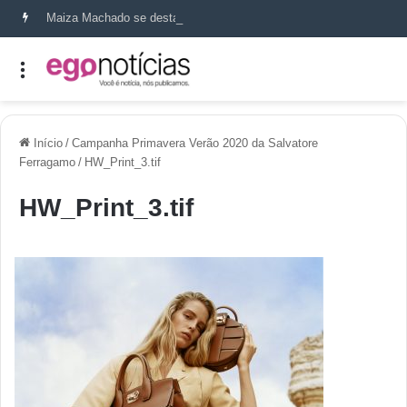
Maiza Machado se destaca como referência em terapia capilar e saúde do couro cabeludo
Início
/
Campanha Primavera Verão 2020 da Salvatore
Ferragamo
/
HW_Print_3.tif
HW_Print_3.tif