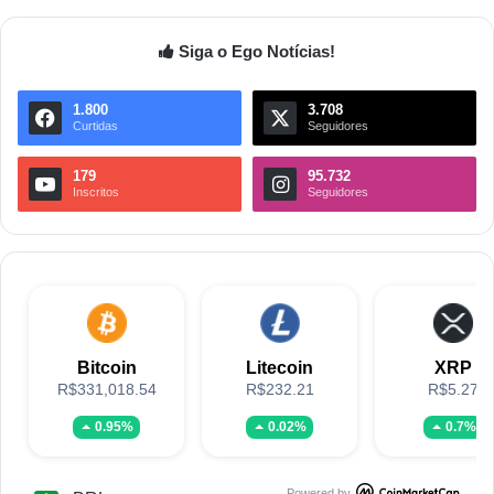
Siga o Ego Notícias!
1.800
3.708
Curtidas
Seguidores
179
95.732
Inscritos
Seguidores
Bitcoin
Litecoin
XRP
R$331,018.54
R$232.21
R$5.27
0.95%
0.02%
0.7%
Powered by