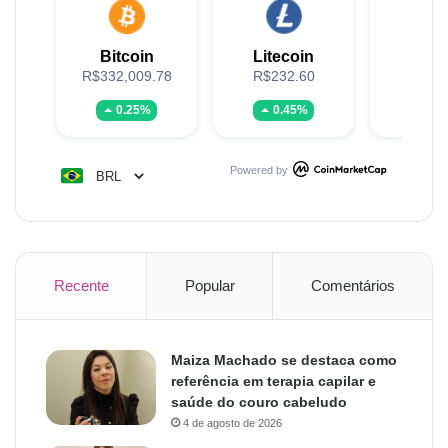
Bitcoin
Litecoin
XR
R$332,009.78
R$232.60
R$5
0.25%
0.45%
-1.
Powered by
Recente
Popular
Comentários
Maiza Machado se destaca como
referência em terapia capilar e
saúde do couro cabeludo
4 de agosto de 2026