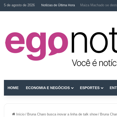
5 de agosto de 2026
Dra. Camila Capobianco 
Notícias de Última Hora
HOME
ECONOMIA E NEGÓCIOS
ESPORTES
ENT
Início
/
Bruna Charo busca inovar a linha de talk show
/
Bruna Char