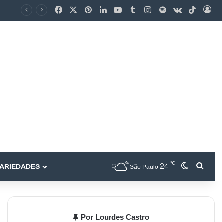
℃
24
ARIEDADES
São Paulo
Por Lourdes Castro