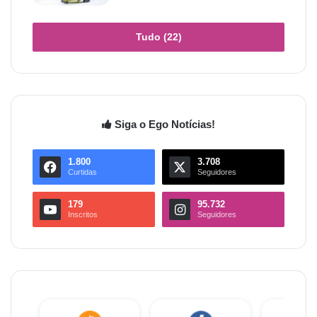
Tudo (22)
Siga o Ego Notícias!
1.800
3.708
Curtidas
Seguidores
179
95.732
Inscritos
Seguidores