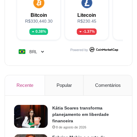
Bitcoin
Litecoin
XR
R$330,440.30
R$230.45
R$5
0.38%
-1.37%
-0
Powered by
Recente
Popular
Comentários
Kátia Soares transforma
planejamento em liberdade
financeira
8 de agosto de 2026