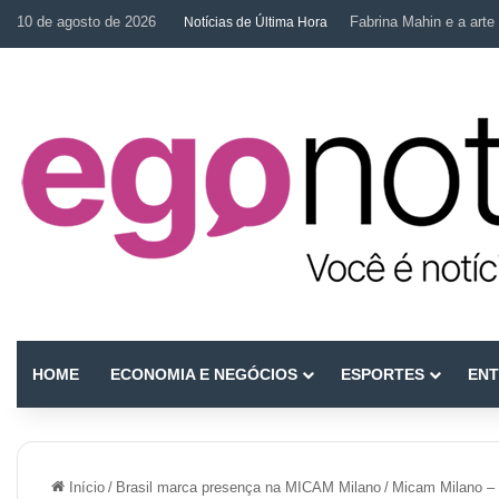
10 de agosto de 2026
Fabrina Mahin e a arte 
Notícias de Última Hora
HOME
ECONOMIA E NEGÓCIOS
ESPORTES
ENT
Início
/
Brasil marca presença na MICAM Milano
/
Micam Milano – 