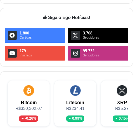
Siga o Ego Notícias!
1.800
3.708
Curtidas
Seguidores
179
95.732
Inscritos
Seguidores
Bitcoin
Litecoin
XRP
R$330,302.07
R$234.41
R$5.29
-0.26%
0.99%
0.45%