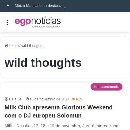
Maiza Machado se destaca como referência em terapia capilar e saúde do couro cabeludo
Início
/
wild thoughts
wild thoughts
Entretenimento
Deia Sell
15 de novembro de 2017
615
Milk Club apresenta Glorious Weekend
com o DJ europeu Solomun
Milk – Nos dias 17, 18 e 19 de novembro, Jurerê Internacional