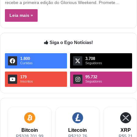
recebe a primeira edição do Glorious Weekend. Promete…
Leia mais »
Siga o Ego Notícias!
1.800
3.708
Curtidas
Seguidores
179
95.732
Inscritos
Seguidores
Bitcoin
Litecoin
XRP
R$328,701.99
R$232.76
R$5.21