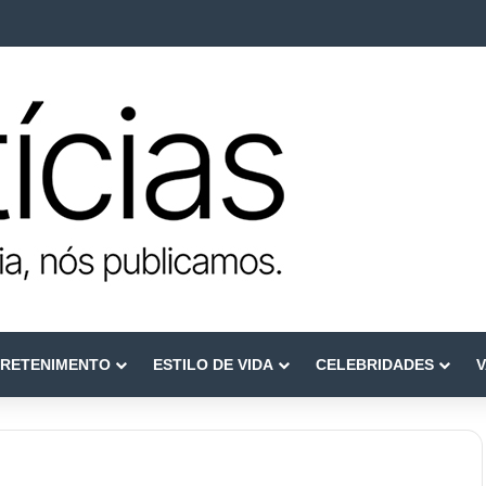
ca como referência em terapia capilar e saúde do couro cabeludo
RETENIMENTO
ESTILO DE VIDA
CELEBRIDADES
V