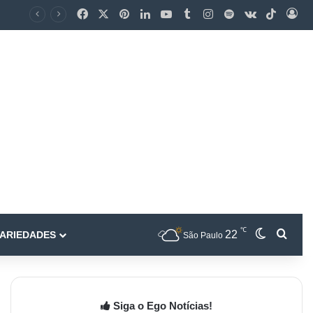
℃
22
ARIEDADES
São Paulo
Siga o Ego Notícias!