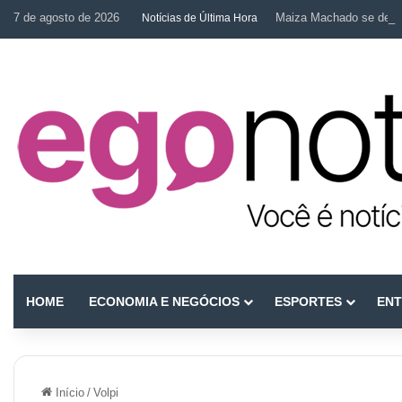
7 de agosto de 2026
Maiza Machado se desta
Notícias de Última Hora
HOME
ECONOMIA E NEGÓCIOS
ESPORTES
ENT
Início
/
Volpi