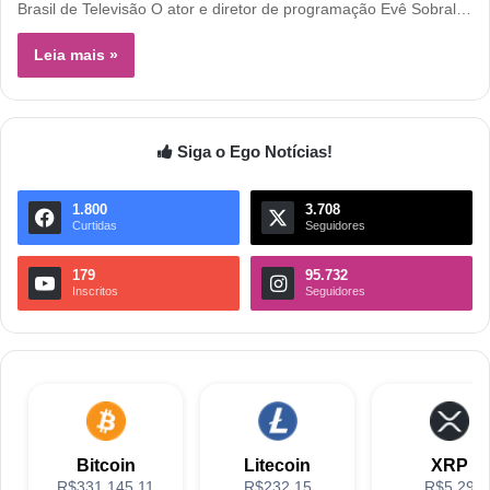
Brasil de Televisão O ator e diretor de programação Evê Sobral…
Leia mais »
Siga o Ego Notícias!
1.800
3.708
Curtidas
Seguidores
179
95.732
Inscritos
Seguidores
Bitcoin
Litecoin
XRP
R$331,145.11
R$232.15
R$5.29