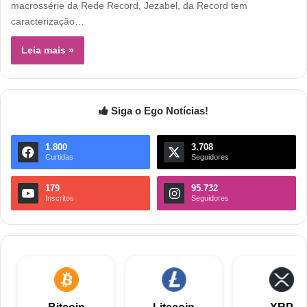
macrossérie da Rede Record, Jezabel, da Record tem
caracterização…
Leia mais »
Siga o Ego Notícias!
1.800
3.708
Curtidas
Seguidores
179
95.732
Inscritos
Seguidores