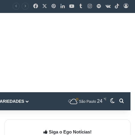
℃
24
ARIEDADES
São Paulo
Siga o Ego Notícias!