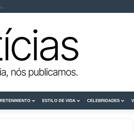
ca como referência em terapia capilar e saúde do couro cabeludo
RETENIMENTO
ESTILO DE VIDA
CELEBRIDADES
V