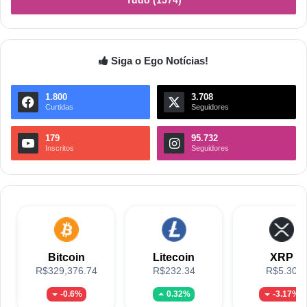
Siga o Ego Notícias!
1.800
3.708
Curtidas
Seguidores
179
95.732
Inscritos
Seguidores
Bitcoin
Litecoin
XRP
R$329,376.74
R$232.34
R$5.30
-0.6%
0.32%
-3.17%