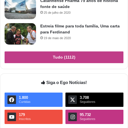
Catarinense Pharma 75 anos de história
fonte de saúde
25 de julho de 2020
Estreia filme para toda família, Uma carta
para Ferdinand
19 de maio de 2020
Tudo (1112)
Siga o Ego Notícias!
1.800
3.708
Curtidas
Seguidores
179
95.732
Inscritos
Seguidores