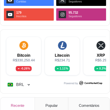
Curtidas
Seguidores
179
95.732
Inscritos
Seguidores
Bitcoin
Litecoin
XRP
R$330,250.44
R$234.71
R$5.29
-0.26%
1.11%
0.3%
Powered by
Recente
Popular
Comentários