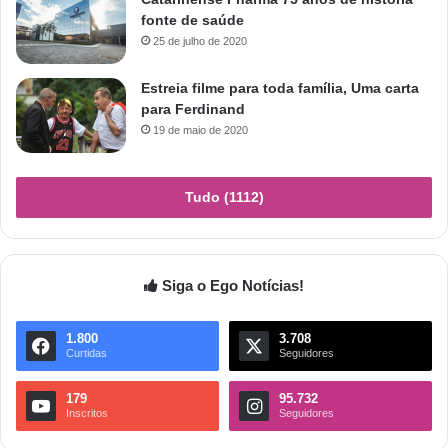
fonte de saúde
25 de julho de 2020
Estreia filme para toda família, Uma carta
para Ferdinand
19 de maio de 2020
Tudo (1112)
Siga o Ego Notícias!
1.800
3.708
Curtidas
Seguidores
179
95.732
Inscritos
Seguidores