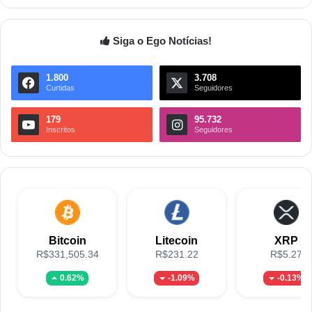
Siga o Ego Notícias!
1.800
3.708
Curtidas
Seguidores
179
95.732
Inscritos
Seguidores
Bitcoin
Litecoin
XRP
R$331,505.34
R$231.22
R$5.27
0.62%
-1.09%
-0.13%