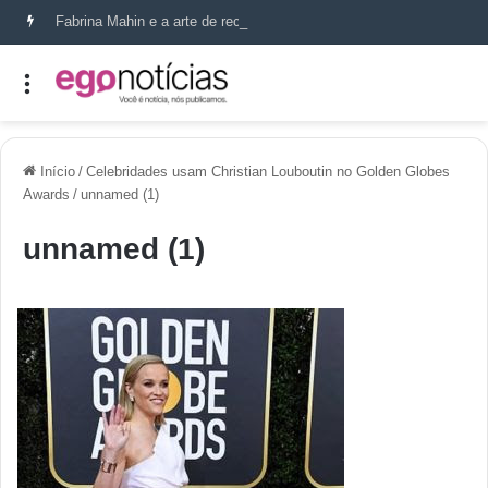
Fabrina Mahin e a arte de reconstruir confiança
Início
/
Celebridades usam Christian Louboutin no Golden Globes
Awards
/
unnamed (1)
unnamed (1)