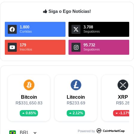
Siga o Ego Notícias!
1.800
3.708
Curtidas
Seguidores
179
95.732
Inscritos
Seguidores
Bitcoin
Litecoin
XRP
R$331,650.83
R$233.69
R$5.28
0.65%
2.12%
-1.17%
Powered by