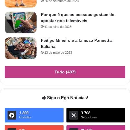
26 de setembro de 2023
Por que é que as pessoas gostam de
apostar nos telemóveis
11 de julho de 2023
Feitiço Mineiro e a famosa Pancetta
Italiana
13 de maio de 2023
Tudo (497)
Siga o Ego Notícias!
1.800
3.708
Curtidas
Seguidores