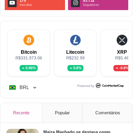
179
95.732
Inscritos
Seguidores
Bitcoin
Litecoin
XRP
R$331,973.06
R$232.99
R$5.46
0.96%
0.8%
-0.8%
Powered by
Recente
Popular
Comentários
Maiza Machado se destaca como