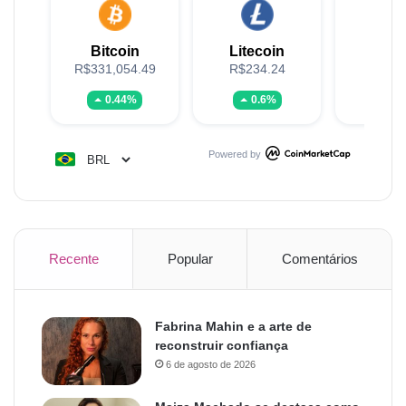
Bitcoin
Litecoin
XR
R$331,054.49
R$234.24
R$5
0.44%
0.6%
-2.
Powered by
Recente
Popular
Comentários
Fabrina Mahin e a arte de
reconstruir confiança
6 de agosto de 2026