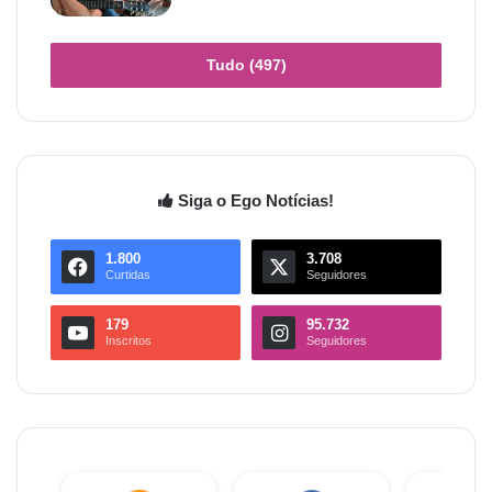
Tudo (497)
Siga o Ego Notícias!
1.800
3.708
Curtidas
Seguidores
179
95.732
Inscritos
Seguidores