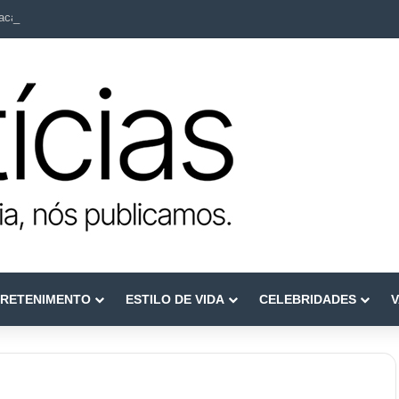
ca como referência em terapia capilar e saúde do couro cabeludo
RETENIMENTO
ESTILO DE VIDA
CELEBRIDADES
V