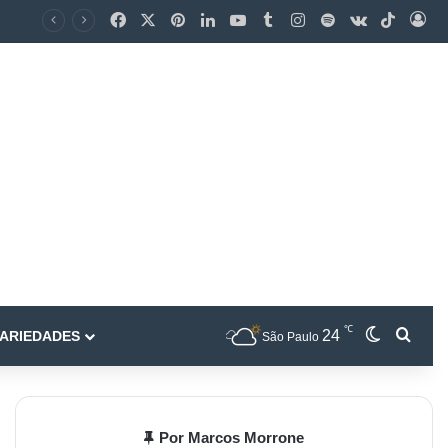
℃
24
ARIEDADES
São Paulo
Por Marcos Morrone