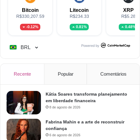
Bitcoin
Litecoin
XRP
R$330,207.59
R$234.33
R$5.28
-0.12%
0.81%
0.48%
Powered by
Recente
Popular
Comentários
Kátia Soares transforma planejamento
em liberdade financeira
8 de agosto de 2026
Fabrina Mahin e a arte de reconstruir
confiança
6 de agosto de 2026