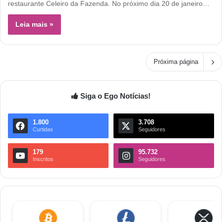
restaurante Celeiro da Fazenda. No próximo dia 20 de janeiro…
Leia mais »
Próxima página
Siga o Ego Notícias!
1.800
3.708
Curtidas
Seguidores
179
95.732
Inscritos
Seguidores