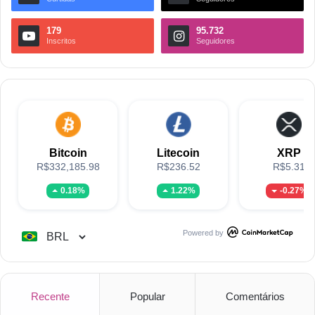
179
95.732
Inscritos
Seguidores
Bitcoin
Litecoin
XRP
R$332,185.98
R$236.52
R$5.31
0.18%
1.22%
-0.27%
Powered by
Recente
Popular
Comentários