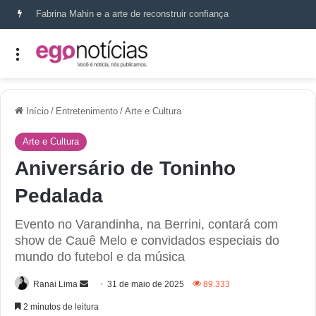
Fabrina Mahin e a arte de reconstruir confiança
Início
/
Entretenimento
/
Arte e Cultura
Arte e Cultura
Aniversário de Toninho
Pedalada
Evento no Varandinha, na Berrini, contará com
show de Cauê Melo e convidados especiais do
mundo do futebol e da música
Ranai Lima
31 de maio de 2025
89.333
2 minutos de leitura