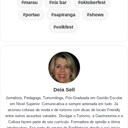
marau
nix bar
oktoberfest
portao
sapiranga
shows
volkfest
Deia Sell
Jornalista, Pedagoga, Turismóloga, Pós-Graduada em Gestão Escolar
em Nível Superior. Comunicativa e sempre antenada em tudo. Já
assinou colunas de moda e de turismo com dicas de locais Friendly
entre outros assuntos variados. Divulgar o Turismo, a Gastronomia e a
Cultura fazem parte de seu currículo. Formadora de opinião e ótima
interlocutora. Faz parte da equipe do EgoNoticias desde o seu início.