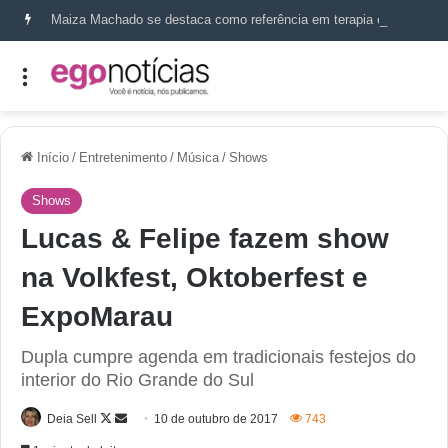
Maiza Machado se destaca como referência em terapia capilar e saúde do couro cabeludo
Início
/
Entretenimento
/
Música
/
Shows
Shows
Lucas & Felipe fazem show
na Volkfest, Oktoberfest e
ExpoMarau
Dupla cumpre agenda em tradicionais festejos do
interior do Rio Grande do Sul
Deia Sell
10 de outubro de 2017
743