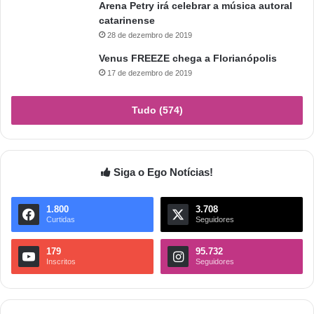
Arena Petry irá celebrar a música autoral
catarinense
28 de dezembro de 2019
Venus FREEZE chega a Florianópolis
17 de dezembro de 2019
Tudo (574)
Siga o Ego Notícias!
1.800
3.708
Curtidas
Seguidores
179
95.732
Inscritos
Seguidores