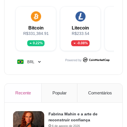
Bitcoin
Litecoin
XR
R$331,384.91
R$233.54
R$5
0.22%
-0.08%
1.
Powered by
Recente
Popular
Comentários
Fabrina Mahin e a arte de
reconstruir confiança
6 de agosto de 2026