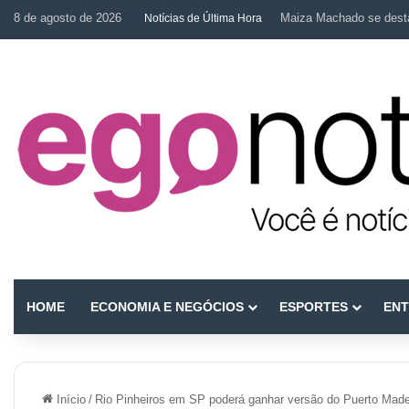
8 de agosto de 2026
Maiza Machado se desta
Notícias de Última Hora
HOME
ECONOMIA E NEGÓCIOS
ESPORTES
ENT
Início
/
Rio Pinheiros em SP poderá ganhar versão do Puerto Mad