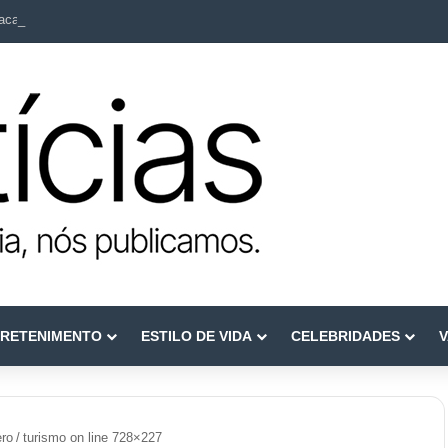
ca como referência em terapia capilar e saúde do couro cabeludo
RETENIMENTO
ESTILO DE VIDA
CELEBRIDADES
V
ero
/
turismo on line 728×227