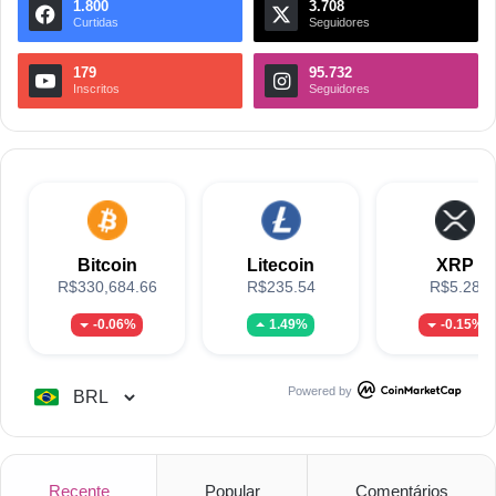
1.800
3.708
Curtidas
Seguidores
179
95.732
Inscritos
Seguidores
Bitcoin
Litecoin
XRP
R$330,684.66
R$235.54
R$5.28
-0.06%
1.49%
-0.15%
Powered by
Recente
Popular
Comentários