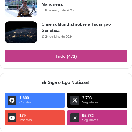
Mangueira
6 de março de 2025
Cimeira Mundial sobre a Transição
Genética
24 de julho de 2024
Tudo (471)
Siga o Ego Notícias!
1.800
3.708
Curtidas
Seguidores
179
95.732
Inscritos
Seguidores