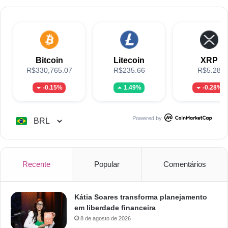
Bitcoin
Litecoin
XRP
R$330,765.07
R$235.66
R$5.28
-0.15%
1.49%
-0.28%
Powered by
Recente
Popular
Comentários
Kátia Soares transforma planejamento
em liberdade financeira
8 de agosto de 2026