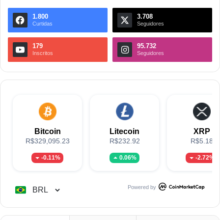
1.800
3.708
Curtidas
Seguidores
179
95.732
Inscritos
Seguidores
Bitcoin
Litecoin
XRP
R$329,095.23
R$232.92
R$5.18
-0.11%
0.06%
-2.72%
Powered by