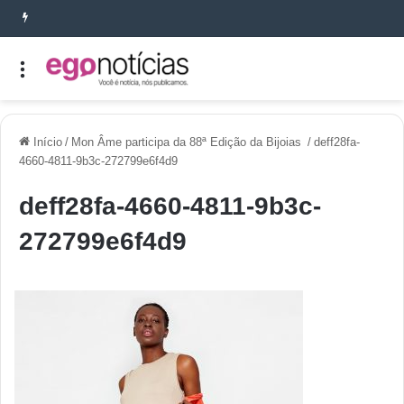
Início
/
Mon Âme participa da 88ª Edição da Bijoias
/
deff28fa-
4660-4811-9b3c-272799e6f4d9
deff28fa-4660-4811-9b3c-
272799e6f4d9