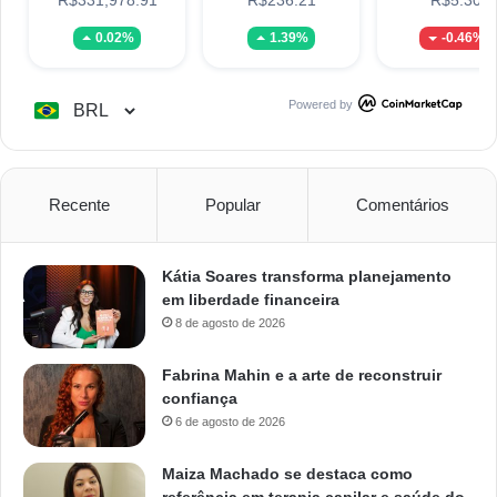
0.02%
1.39%
-0.46%
Powered by
Recente
Popular
Comentários
Kátia Soares transforma planejamento
em liberdade financeira
8 de agosto de 2026
Fabrina Mahin e a arte de reconstruir
confiança
6 de agosto de 2026
Maiza Machado se destaca como
referência em terapia capilar e saúde do