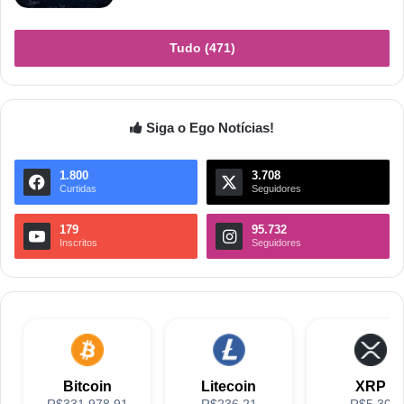
Tudo (471)
Siga o Ego Notícias!
1.800
3.708
Curtidas
Seguidores
179
95.732
Inscritos
Seguidores
Bitcoin
Litecoin
XRP
R$331,978.91
R$236.21
R$5.30