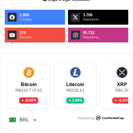
1.800
3.708
Curtidas
Seguidores
179
95.732
Inscritos
Seguidores
Bitcoin
Litecoin
XRP
R$330,776.63
R$235.61
R$5.28
-0.06%
1.44%
-0.25%
Powered by