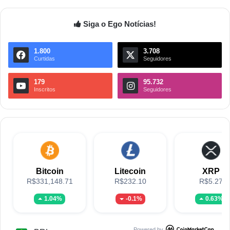
Siga o Ego Notícias!
1.800
3.708
Curtidas
Seguidores
179
95.732
Inscritos
Seguidores
Bitcoin
Litecoin
XRP
R$331,148.71
R$232.10
R$5.27
1.04%
-0.1%
0.63%
Powered by