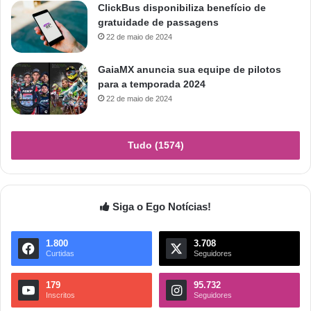
ClickBus disponibiliza benefício de
gratuidade de passagens
22 de maio de 2024
GaiaMX anuncia sua equipe de pilotos
para a temporada 2024
22 de maio de 2024
Tudo (1574)
Siga o Ego Notícias!
1.800
3.708
Curtidas
Seguidores
179
95.732
Inscritos
Seguidores