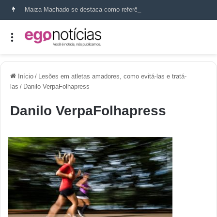
Maiza Machado se destaca como referência em terapia capilar e saúde do couro cabeludo
Início
/
Lesões em atletas amadores, como evitá-las e tratá-
las
/
Danilo VerpaFolhapress
Danilo VerpaFolhapress