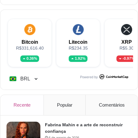
Bitcoin
Litecoin
XRP
R$331,616.40
R$234.35
R$5.30
0.36%
1.92%
-0.97%
Powered by
Recente
Popular
Comentários
Fabrina Mahin e a arte de reconstruir
confiança
6 de agosto de 2026