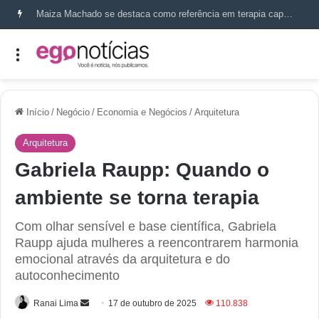
Maiza Machado se destaca como referência em terapia capilar e saúde do couro cabeludo
Início
/
Negócio
/
Economia e Negócios
/
Arquitetura
Arquitetura
Gabriela Raupp: Quando o
ambiente se torna terapia
Com olhar sensível e base científica, Gabriela
Raupp ajuda mulheres a reencontrarem harmonia
emocional através da arquitetura e do
autoconhecimento
Ranai Lima
17 de outubro de 2025
110.838