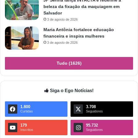
beleza da fixação da maquiagem em
Salvador
3 de agosto de 2026
Maria Antônia fortalece educação
financeira e inspira mulheres
3 de agosto de 2026
Tudo (1626)
Siga o Ego Notícias!
1.800
3.708
Curtidas
Seguidores
179
95.732
Inscritos
Seguidores