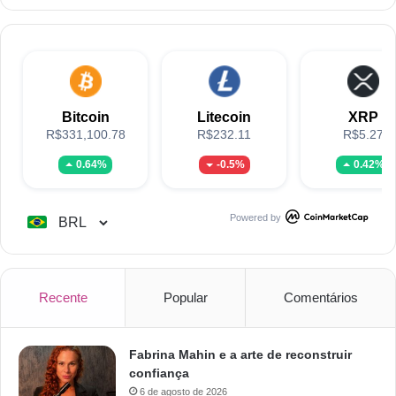
Bitcoin
Litecoin
XRP
R$331,100.78
R$232.11
R$5.27
0.64%
-0.5%
0.42%
Powered by
Recente
Popular
Comentários
Fabrina Mahin e a arte de reconstruir
confiança
6 de agosto de 2026