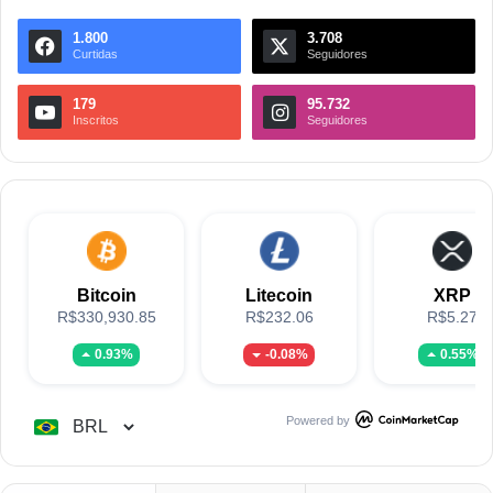
1.800
3.708
Curtidas
Seguidores
179
95.732
Inscritos
Seguidores
Bitcoin
Litecoin
XRP
R$330,930.85
R$232.06
R$5.27
0.93%
-0.08%
0.55%
Powered by