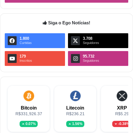
Siga o Ego Notícias!
1.800
3.708
Curtidas
Seguidores
179
95.732
Inscritos
Seguidores
Bitcoin
Litecoin
XRP
R$331,926.37
R$236.21
R$5.29
0.07%
1.56%
-0.38%