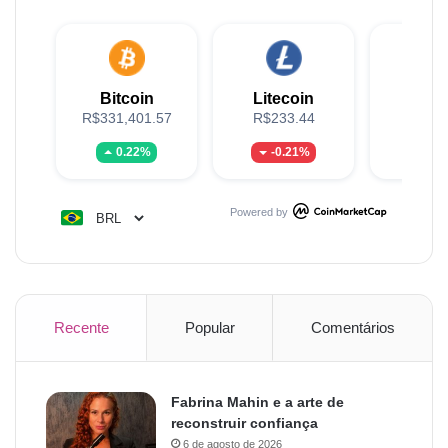
Bitcoin
Litecoin
XR
R$331,401.57
R$233.44
R$5
0.22%
-0.21%
2.
Powered by
Recente
Popular
Comentários
Fabrina Mahin e a arte de
reconstruir confiança
6 de agosto de 2026