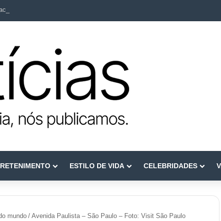
ca como referência em terapia capilar e saúde do couro cabeludo
RETENIMENTO
ESTILO DE VIDA
CELEBRIDADES
V
 do mundo
/
Avenida Paulista – São Paulo – Foto: Visit São Paulo