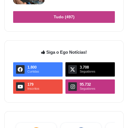
Tudo (497)
Siga o Ego Notícias!
1.800
3.708
Curtidas
Seguidores
179
95.732
Inscritos
Seguidores