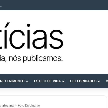
ca como referência em terapia capilar e saúde do couro cabeludo
RETENIMENTO
ESTILO DE VIDA
CELEBRIDADES
V
a artesanal – Foto Divulga;áo