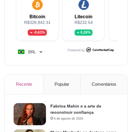
Bitcoin
Litecoin
XR
R$328,842.31
R$232.54
R$5
-0.63%
0.28%
-2.
Powered by
Recente
Popular
Comentários
Fabrina Mahin e a arte de
reconstruir confiança
6 de agosto de 2026