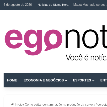
6 de agosto de 2026
Maiza Machado se desta
Notícias de Última Hora
HOME
ECONOMIA E NEGÓCIOS
ESPORTES
ENT
Início
/
Como evitar contaminação na produção da cerveja
/
cervej