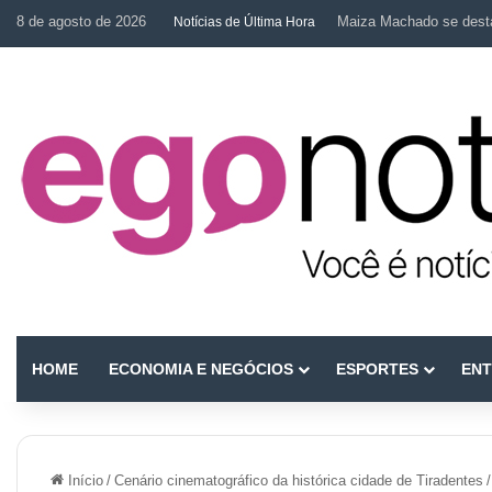
8 de agosto de 2026
Maiza Machado se desta
Notícias de Última Hora
HOME
ECONOMIA E NEGÓCIOS
ESPORTES
ENT
Início
/
Cenário cinematográfico da histórica cidade de Tiradentes
/