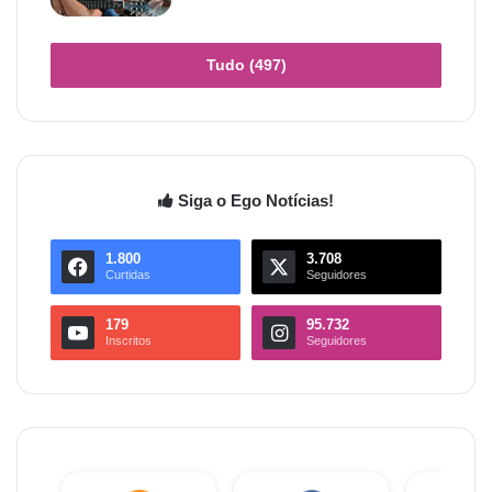
Tudo (497)
Siga o Ego Notícias!
1.800
3.708
Curtidas
Seguidores
179
95.732
Inscritos
Seguidores