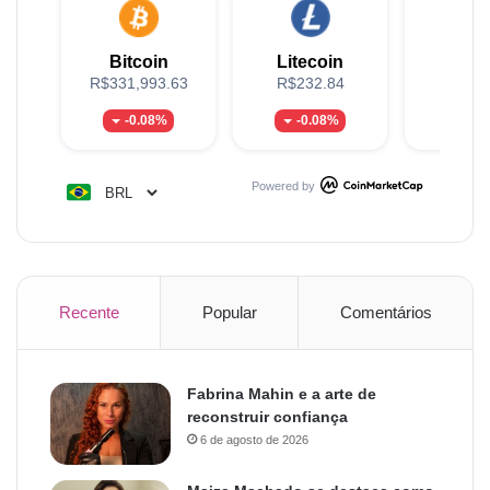
Bitcoin
Litecoin
XR
R$331,993.63
R$232.84
R$5
-0.08%
-0.08%
1.
Powered by
Recente
Popular
Comentários
Fabrina Mahin e a arte de
reconstruir confiança
6 de agosto de 2026