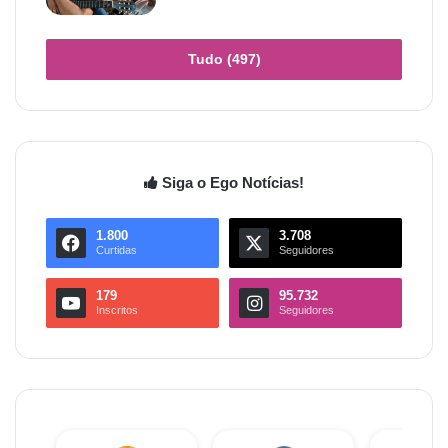
Tudo (497)
Siga o Ego Notícias!
1.800
3.708
Curtidas
Seguidores
179
95.732
Inscritos
Seguidores