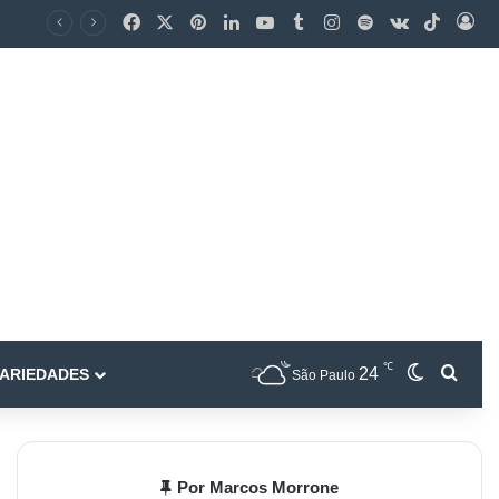
℃
24
ARIEDADES
São Paulo
Por Marcos Morrone