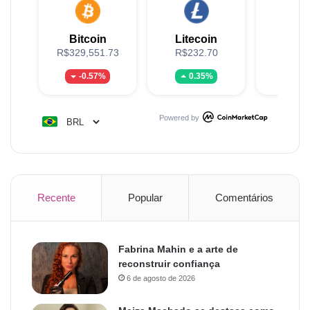
Bitcoin
Litecoin
XR
R$329,551.73
R$232.70
R$5
-0.57%
0.35%
-2.
Powered by
Recente
Popular
Comentários
Fabrina Mahin e a arte de
reconstruir confiança
6 de agosto de 2026