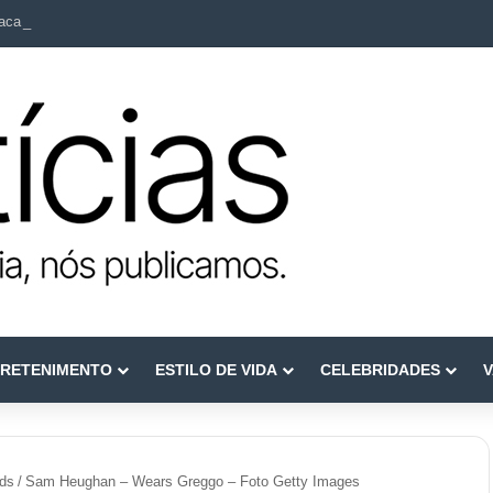
ca como referência em terapia capilar e saúde do couro cabeludo
RETENIMENTO
ESTILO DE VIDA
CELEBRIDADES
V
rds
/
Sam Heughan – Wears Greggo – Foto Getty Images