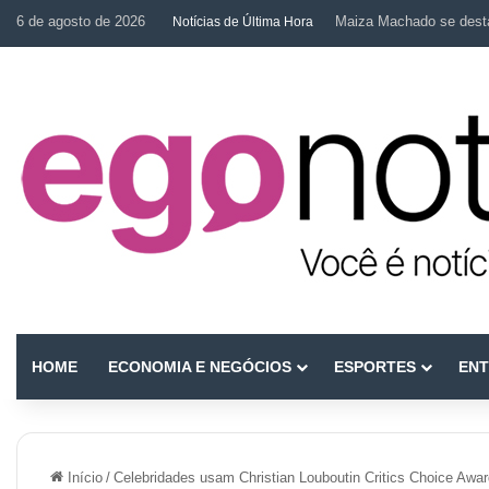
6 de agosto de 2026
Maiza Machado se desta
Notícias de Última Hora
HOME
ECONOMIA E NEGÓCIOS
ESPORTES
ENT
Início
/
Celebridades usam Christian Louboutin Critics Choice Awa