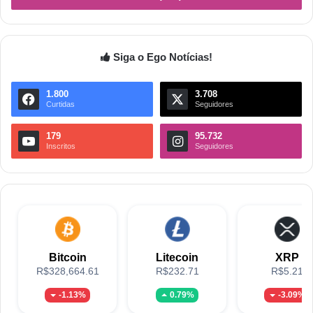
Siga o Ego Notícias!
1.800
3.708
Curtidas
Seguidores
179
95.732
Inscritos
Seguidores
Bitcoin
Litecoin
XRP
R$328,664.61
R$232.71
R$5.21
-1.13%
0.79%
-3.09%