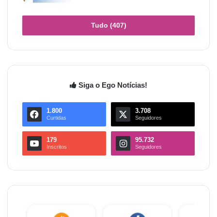
Tudo (407)
Siga o Ego Notícias!
1.800
3.708
Curtidas
Seguidores
179
95.732
Inscritos
Seguidores