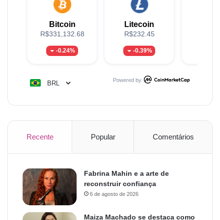
Bitcoin
Litecoin
XR
R$331,132.68
R$232.45
R$5
-0.24%
-0.39%
0.
Powered by
Recente
Popular
Comentários
Fabrina Mahin e a arte de
reconstruir confiança
6 de agosto de 2026
Maiza Machado se destaca como