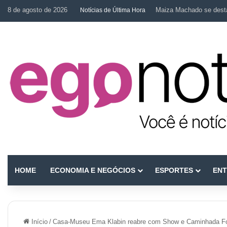
8 de agosto de 2026
Maiza Machado se desta
Notícias de Última Hora
HOME
ECONOMIA E NEGÓCIOS
ESPORTES
ENT
Início
/
Casa-Museu Ema Klabin reabre com Show e Caminhada Fo