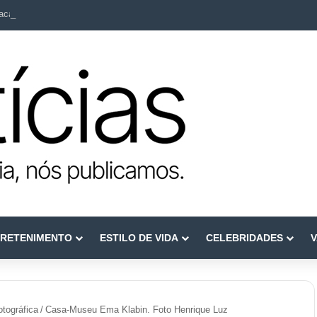
ca como referência em terapia capilar e saúde do couro cabeludo
RETENIMENTO
ESTILO DE VIDA
CELEBRIDADES
V
tográfica
/
Casa-Museu Ema Klabin. Foto Henrique Luz