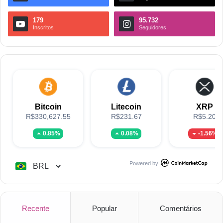
179
95.732
Inscritos
Seguidores
Bitcoin
Litecoin
XRP
R$330,627.55
R$231.67
R$5.20
0.85%
0.08%
-1.56%
Powered by
Recente
Popular
Comentários