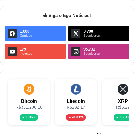
Siga o Ego Notícias!
1.800
3.708
Curtidas
Seguidores
179
95.732
Inscritos
Seguidores
Bitcoin
Litecoin
XRP
R$331,206.10
R$232.17
R$5.27
1.06%
-0.01%
0.73%