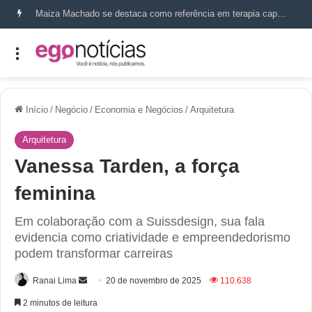
Maiza Machado se destaca como referência em terapia capilar e saúde do couro cabeludo
Início
/
Negócio
/
Economia e Negócios
/
Arquitetura
Arquitetura
Vanessa Tarden, a força
feminina
Em colaboração com a Suissdesign, sua fala
evidencia como criatividade e empreendedorismo
podem transformar carreiras
Ranai Lima
20 de novembro de 2025
110.638
2 minutos de leitura