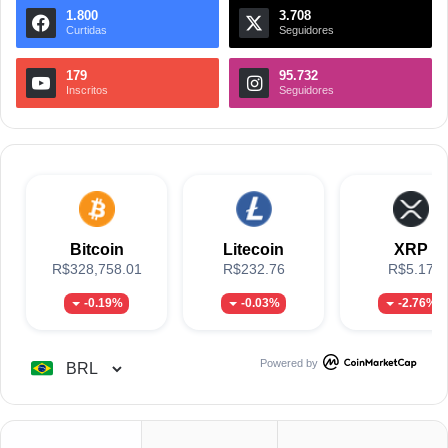
1.800
3.708
Curtidas
Seguidores
179
95.732
Inscritos
Seguidores
Bitcoin
Litecoin
XRP
R$328,758.01
R$232.76
R$5.17
-0.19%
-0.03%
-2.76%
Powered by