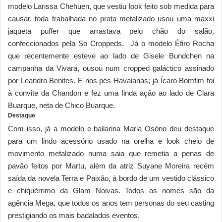
modelo Larissa Chehuen, que vestiu look feito sob medida para
causar, toda trabalhada no prata metalizado usou uma maxxi
jaqueta puffer que arrastava pelo chão do salão,
confeccionados pela So Croppeds. Já o modelo Éfiro Rocha
que recentemente esteve ao lado de Gisele Bundchen na
campanha da Vivara, ousou num cropped galáctico assinado
por Leandro Benites. E nos pés Havaianas; já Ícaro Bomfim foi
à convite da Chandon e fez uma linda ação ao lado de Clara
Buarque, neta de Chico Buarque.
Destaque
Com isso, já a modelo e bailarina Maria Osório deu destaque
para um lindo acessório usado na orelha e look cheio de
movimento metalizado numa saia que remetia a penas de
pavão feitos por Martu, além da atriz Suyane Moreira recém
saída da novela Terra e Paixão, à bordo de um vestido clássico
e chiquérrimo da Glam Noivas. Todos os nomes são da
agência Mega, que todos os anos tem personas do seu casting
prestigiando os mais badalados eventos.