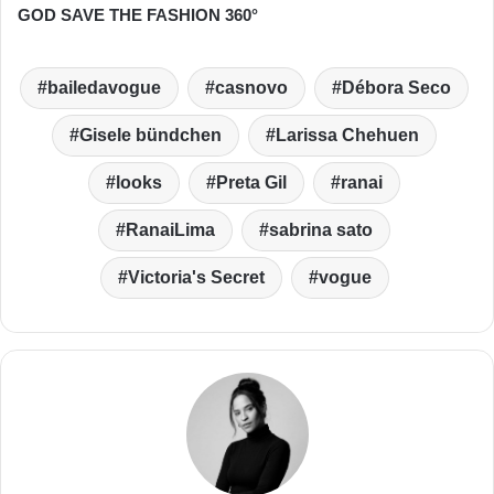
GOD SAVE THE FASHION 360°
bailedavogue
casnovo
Débora Seco
Gisele bündchen
Larissa Chehuen
looks
Preta Gil
ranai
RanaiLima
sabrina sato
Victoria's Secret
vogue