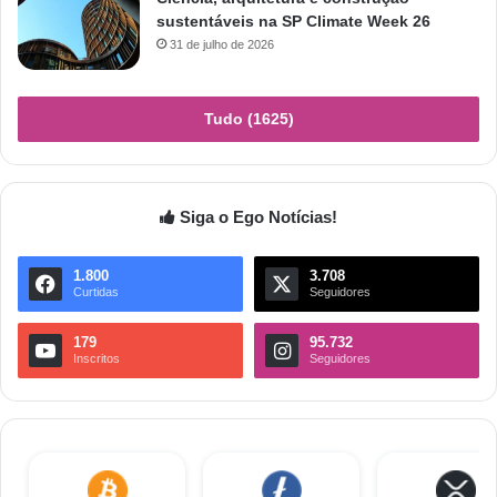
sustentáveis na SP Climate Week 26
31 de julho de 2026
Tudo (1625)
Siga o Ego Notícias!
1.800
3.708
Curtidas
Seguidores
179
95.732
Inscritos
Seguidores