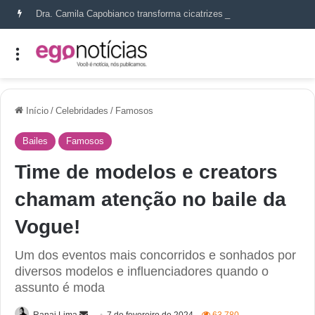
Dra. Camila Capobianco transforma cicatrizes em histórias de recomeço
Início
/
Celebridades
/
Famosos
Bailes
Famosos
Time de modelos e creators
chamam atenção no baile da
Vogue!
Um dos eventos mais concorridos e sonhados por
diversos modelos e influenciadores quando o
assunto é moda
Ranai Lima
7 de fevereiro de 2024
63.780