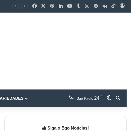
℃
24
ARIEDADES
São Paulo
Siga o Ego Notícias!