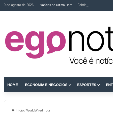
9 de agosto de 2026
Fabrina Mahin e a arte d
Notícias de Última Hora
HOME
ECONOMIA E NEGÓCIOS
ESPORTES
ENT
Início
/
WorldWired Tour