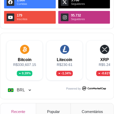
1.800
3.708
Curtidas
Seguidores
179
95.732
Inscritos
Seguidores
Bitcoin
Litecoin
XRP
R$330,607.15
R$230.61
R$5.24
0.39%
-1.34%
-0.61%
Powered by
Recente
Popular
Comentários