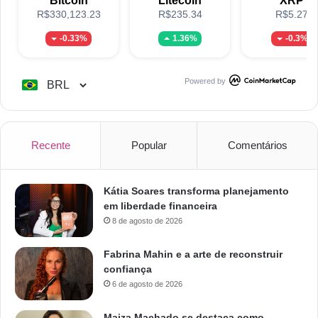
Bitcoin
Litecoin
XRP
R$330,123.23
R$235.34
R$5.27
-0.33%
1.36%
-0.3%
Powered by
Recente
Popular
Comentários
Kátia Soares transforma planejamento
em liberdade financeira
8 de agosto de 2026
Fabrina Mahin e a arte de reconstruir
confiança
6 de agosto de 2026
Maiza Machado se destaca como